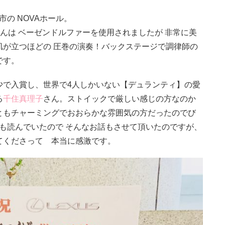
の NOVAホール。
さんは ベーゼンドルファーを使用されましたが 非常に美
肌が立つほどの 圧巻の演奏！バックステージで調律師の
です。
少で入賞し、世界で4人しかいない【デュランティ】の愛
る
千住真理子
さん。ストイックで厳しい感じの方なのか
ともチャーミングでおおらかな雰囲気の方だったのでび
も読んでいたので そんなお話もさせて頂いたのですが、
てくださって 本当に感激です。