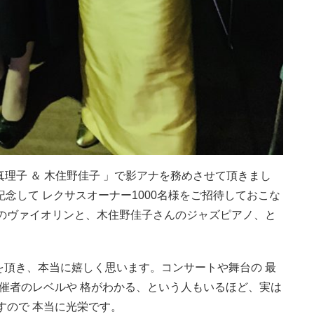
ert 千住真理子 ＆ 木住野佳子 」で影アナを務めさせて頂きまし
を記念して レクサスオーナー1000名様をご招待しておこな
んのヴァイオリンと、木住野佳子さんのジャズピアノ、と
を頂き、本当に嬉しく思います。コンサートや舞台の 最
主催者のレベルや 格がわかる、という人もいるほど、実は
すので 本当に光栄です。