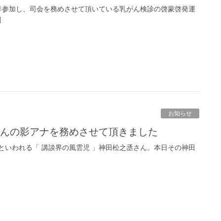
年参加し、司会を務めさせて頂いている乳がん検診の啓蒙啓発運
]
お知らせ
丞さんの影アナを務めさせて頂きました
といわれる「 講談界の風雲児 」神田松之丞さん。本日その神田