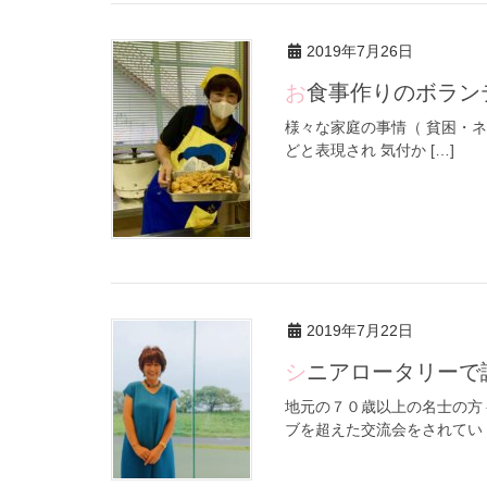
2019年7月26日
お食事作りのボラ
様々な家庭の事情（ 貧困・ネ
どと表現され 気付か […]
2019年7月22日
シニアロータリー
地元の７０歳以上の名士の方
ブを超えた交流会をされてい [