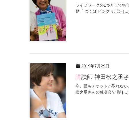
ライフワークの1つとして毎
動「 つくば ピンクリボン […
2019年7月29日
講談師 神田松之
今、最もチケットが取れない
松之丞さんの独演会で 影 […]