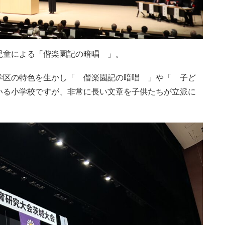
児童による「偕楽園記の暗唱 」。
学区の特色を生かし「 偕楽園記の暗唱 」や「 子ど
いる小学校ですが、非常に長い文章を子供たちが立派に