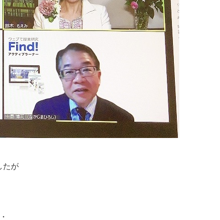
したが
・
・