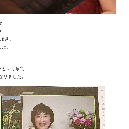
る
の
を頂き、
した。
るという事で、
なりました。