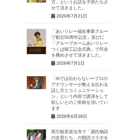
方」というお話を子供たちさ
せて頂きました。
2026年7月21日
「あいリレー福祉事業グルー
プ創立50周年記念」並びに
「グループホームあいリレー
つくば竣工記念式典」で司会
を務めさせて頂きました。
2026年7月1日
「AIでは伝わらない〜プロの
アナウンサーが教える伝わる
話し方とコミュニケーショ
ン」という内容で講演をして
欲しいとのご依頼を頂いてい
ます
2026年6月28日
雨引観音楽法寺で「源氏物語
の女君たち」の朗読コラボを